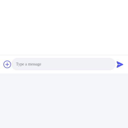
Photo
Video Call
Audio Call