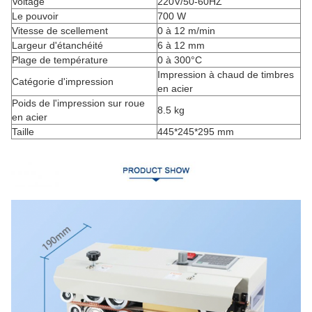
Voltage
220V/50-60HZ
Le pouvoir
700 W
Vitesse de scellement
0 à 12 m/min
Largeur d'étanchéité
6 à 12 mm
Plage de température
0 à 300°C
Impression à chaud de timbres
Catégorie d'impression
en acier
Poids de l'impression sur roue
8.5 kg
en acier
Taille
445*245*295 mm