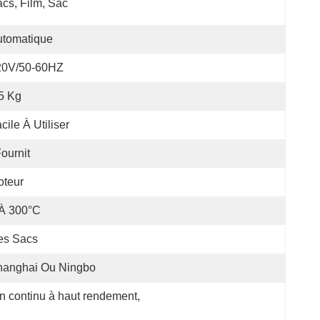
cs, Film, Sac
utomatique
20V/50-60HZ
5 Kg
cile À Utiliser
ournit
oteur
 À 300°C
es Sacs
hanghai Ou Ningbo
n continu à haut rendement
, 