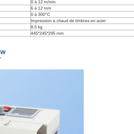
0 à 12 m/min
6 à 12 mm
0 à 300°C
Impression à chaud de timbres en acier
8.5 kg
445*245*295 mm