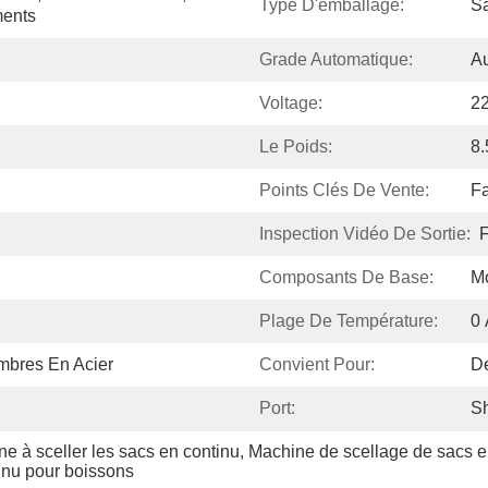
Type D'emballage:
Sa
ments
Grade Automatique:
A
Voltage:
2
Le Poids:
8.
Points Clés De Vente:
Fa
Inspection Vidéo De Sortie:
F
Composants De Base:
M
Plage De Température:
0
mbres En Acier
Convient Pour:
D
Port:
S
 à sceller les sacs en continu
, 
Machine de scellage de sacs e
inu pour boissons