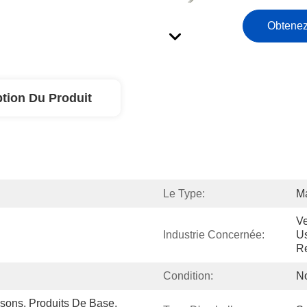
Obtenez
ption Du Produit
Le Type:
Ma
Ve
Industrie Concernée:
Us
Re
Condition:
N
ssons, Produits De Base, 