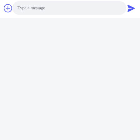
Photo
Video Call
Audio Call