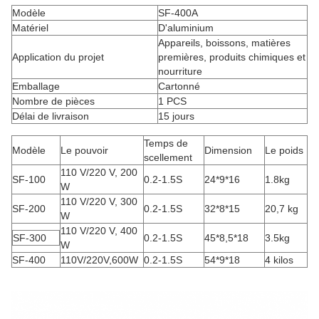
Modèle
SF-400A
Matériel
D'aluminium
Appareils, boissons, matières
Application du projet
premières, produits chimiques et
nourriture
Emballage
Cartonné
Nombre de pièces
1 PCS
Délai de livraison
15 jours
Temps de
Modèle
Le pouvoir
Dimension
Le poids
scellement
110 V/220 V, 200
SF-100
0.2-1.5S
24*9*16
1.8kg
W
110 V/220 V, 300
SF-200
0.2-1.5S
32*8*15
20,7 kg
W
110 V/220 V, 400
SF-300
0.2-1.5S
45*8,5*18
3.5kg
W
SF-400
110V/220V,600W
0.2-1.5S
54*9*18
4 kilos