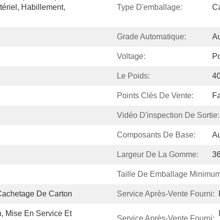
riel, Habillement, 
Type D'emballage:
Ca
Grade Automatique:
A
Voltage:
Po
Le Poids:
4
Points Clés De Vente:
Fa
Vidéo D'inspection De Sortie:
Composants De Base:
Au
Largeur De La Gomme:
3
Taille De Emballage Minimum
Cachetage De Carton
Service Après-Vente Fourni:
n, Mise En Service Et 
Service Après-Vente Fourni: