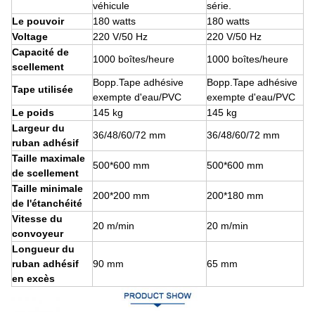
véhicule
série.
Le pouvoir
180 watts
180 watts
Voltage
220 V/50 Hz
220 V/50 Hz
Capacité de
1000 boîtes/heure
1000 boîtes/heure
scellement
Bopp.Tape adhésive
Bopp.Tape adhésive
Tape utilisée
exempte d'eau/PVC
exempte d'eau/PVC
Le poids
145 kg
145 kg
Largeur du
36/48/60/72 mm
36/48/60/72 mm
ruban adhésif
Taille maximale
500*600 mm
500*600 mm
de scellement
Taille minimale
200*200 mm
200*180 mm
de l'étanchéité
Vitesse du
20 m/min
20 m/min
convoyeur
Longueur du
ruban adhésif
90 mm
65 mm
en excès