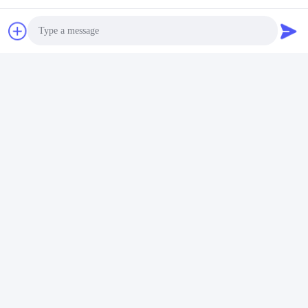
Photo
Video Call
Audio Call