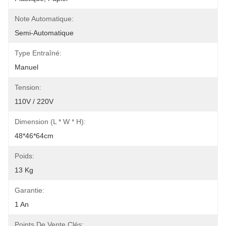
Note Automatique:
Semi-Automatique
Type Entraîné:
Manuel
Tension:
110V / 220V
Dimension (l * W * H):
48*46*64cm
Poids:
13 Kg
Garantie:
1 An
Points De Vente Clés: