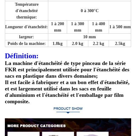
Température
d'étanchéité
0 à 300°C
thermique:
1 à 200
1 à 300
1 à 400
Longueur d'étanchéité:
1 à 500 mm
mm
mm
mm
largeur:
10 mm
Poids de la machine:
1.8kg
2.0 kg
2.2 kg
2.5kg
Définition:
La machine d'étanchéité de type pinceau de la série
FKR est principalement utilisée pour l'étanchéité des
sacs en plastique dans divers domaines;
Il est facile à fabriquer et a un bon effet d'étanchéité,
et est largement utilisé dans les sacs en feuille
d'aluminium et l'étanchéité et l'emballage par film
composite.