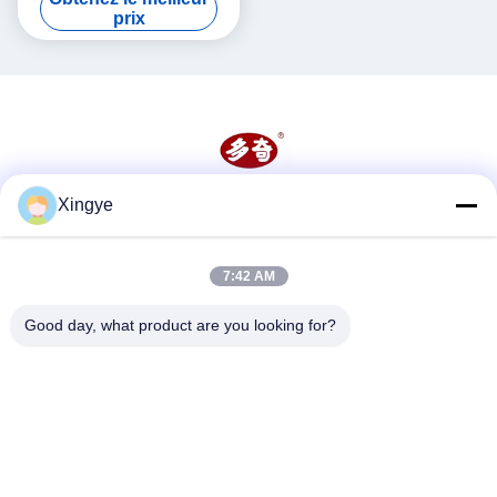
d'étanchéité thermique
prix
continue
Xingye
Les réseaux sociaux
7:42 AM
Contactez rapidement
Good day, what product are you looking for?
Télégramme
86--15157728448
E-mail
xingyesales3@duoqi.com
Adresse