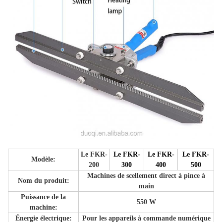
Le FKR-
Le FKR-
Le FKR-
Le FKR-
Modèle:
200
300
400
500
Machines de scellement direct à pince à
Nom du produit:
main
Puissance de la
550 W
machine:
Énergie électrique:
Pour les appareils à commande numérique