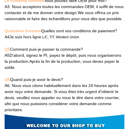
Le troisième trimestre
Vous pouvez faire OEM pour moi?
A3
: Nous acceptons toutes les commandes OEM, il suffit de nous
contacter et de me donner votre design.We vous offrira un prix
raisonnable et faire des échantillons pour vous dès que possible.
Quatrième trimestre
Quelles sont vos conditions de paiement?
A4
Je suis hors ligne.
L/C, T/T, Western Union
Q5
Comment puis-je passer la commande?
A5
D'abord, signez le PI, payez le dépôt, puis nous organiserons
la production.Après la fin de la production, vous devez payer le
solde.
Q6
Quand puis-je avoir le devis?
A6
: Nous vous citons habituellement dans les 24 heures après
avoir reçu votre demande. Si vous êtes très urgent d'obtenir le
devis, veuillez nous appeler ou nous le dire dans votre courrier,
afin que nous puissions considérer votre demande comme
prioritaire.