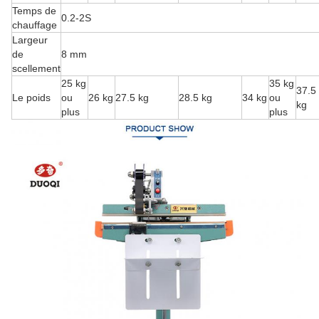
Temps de
0.2-2S
chauffage
Largeur
de
8 mm
scellement
25 kg
35 kg
37.5
Le poids
ou
26 kg
27.5 kg
28.5 kg
34 kg
ou
kg
plus
plus