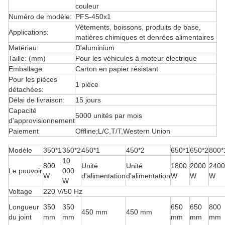
couleur
Numéro de modèle:
PFS-450x1
Vêtements, boissons, produits de base,
Applications:
matières chimiques et denrées alimentaires
Matériau:
D'aluminium
Taille: (mm)
Pour les véhicules à moteur électrique
Emballage:
Carton en papier résistant
Pour les pièces
1 pièce
détachées:
Délai de livraison:
15 jours
Capacité
5000 unités par mois
d'approvisionnement
Paiement
Offline;L/C,T/T,Western Union
Modèle
350*1
350*2
450*1
450*2
650*1
650*2
800*
10
800
Unité
Unité
1800
2000
2400
Le pouvoir
000
W
d'alimentation
d'alimentation
W
W
W
W
Voltage
220 V/50 Hz
Longueur
350
350
650
650
800
450 mm
450 mm
du joint
mm
mm
mm
mm
mm