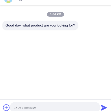
6:04 PM
Good day, what product are you looking for?
Machines d'étanchéité
Machine automatique de
industrielles automatisées
scellage de sacs en
étanches à la fatigue
plastique industriel à
Obtenez le meilleur
Obtenez le meilleur
propulsion électrique
prix
prix