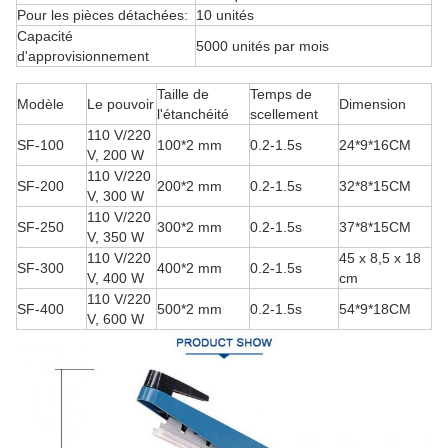
Pour les pièces détachées:
10 unités
Capacité
5000 unités par mois
d'approvisionnement
Taille de
Temps de
Modèle
Le pouvoir
Dimension
l'étanchéité
scellement
110 V/220
SF-100
100*2 mm
0.2-1.5s
24*9*16CM
V, 200 W
110 V/220
SF-200
200*2 mm
0.2-1.5s
32*8*15CM
V, 300 W
110 V/220
SF-250
300*2 mm
0.2-1.5s
37*8*15CM
V, 350 W
110 V/220
45 x 8,5 x 18
SF-300
400*2 mm
0.2-1.5s
V, 400 W
cm
110 V/220
SF-400
500*2 mm
0.2-1.5s
54*9*18CM
V, 600 W