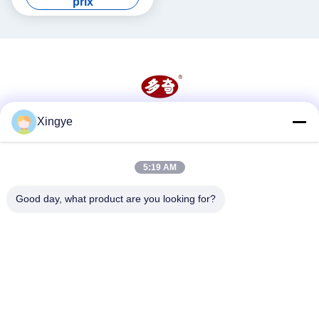
prix
continue
Xingye
Les réseaux sociaux
5:19 AM
Contactez rapidement
Good day, what product are you looking for?
Télégramme
86--15157728448
E-mail
xingyesales3@duoqi.com
Adresse