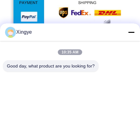
Xingye
10:35 AM
Good day, what product are you looking for?
Le premier trimestre
Vous acceptez les petites commandes?
A1
: Ne vous inquiétez pas. N'hésitez pas à nous contacter.pour
obtenir plus de commandes et donner à nos clients plus de
convener, nous acceptons petite commande.
Q2
: Pouvez-vous envoyer des produits dans mon pays?
A2
Si vous n'avez pas votre propre expéditeur, nous pouvons
vous aider.