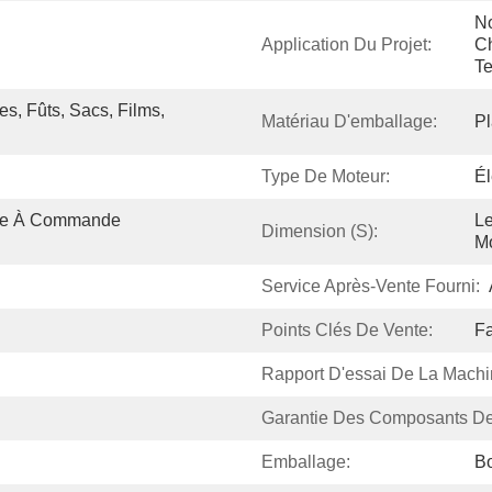
No
Application Du Projet:
Ch
Te
s, Fûts, Sacs, Films, 
Matériau D'emballage:
Pl
Type De Moteur:
Él
pe À Commande 
Le
Dimension (s):
Mo
Service Après-Vente Fourni:
Points Clés De Vente:
Fa
Rapport D'essai De La Machi
Garantie Des Composants De
Emballage:
Bo