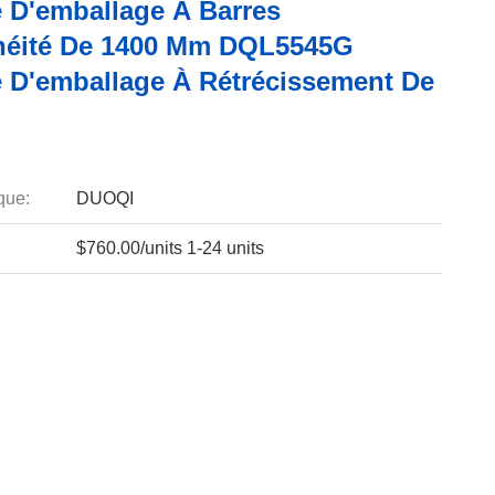
 D'emballage À Barres
héité De 1400 Mm DQL5545G
 D'emballage À Rétrécissement De
que:
DUOQI
$760.00/units 1-24 units