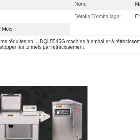
Nom:
Ma
Détails D'emballage:
Em
r Mois
res réduites en L
, 
DQL5545G machine à emballer à rétrécisse
opper les tunnels par rétrécissement