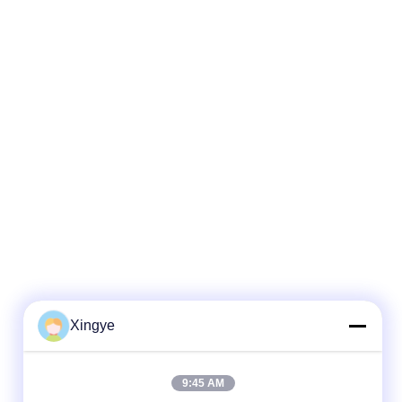
Xingye
9:45 AM