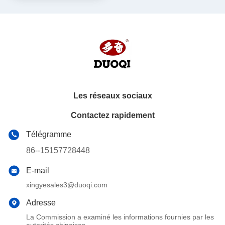
Machine automatique de
Machine de remplissage de
remplissage de crème à
liquide à 2 têtes intelligente
haut rendement
haute précision pour le miel
Obtenez le meilleur
Obtenez le meilleur
fonctionnement stable
et le jus
prix
prix
résistant à la rouille