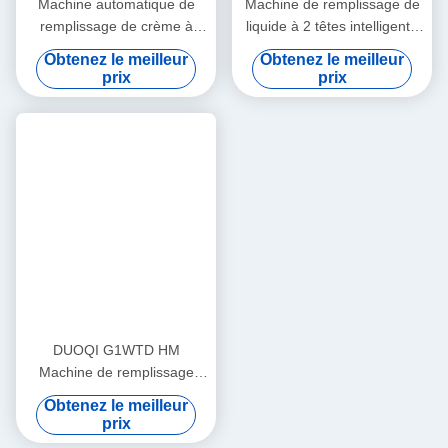
Produits Connexes
Machine de remplissage
DUOQI XKW-3000 machine
industriel semi-automatique
de remplissage de poudre
de 0,4 Mpa à rouge à lèvres
de granules automatique
Obtenez le meilleur
Obtenez le meilleur
à chauffage à remuer
pour les grains de café
prix
prix