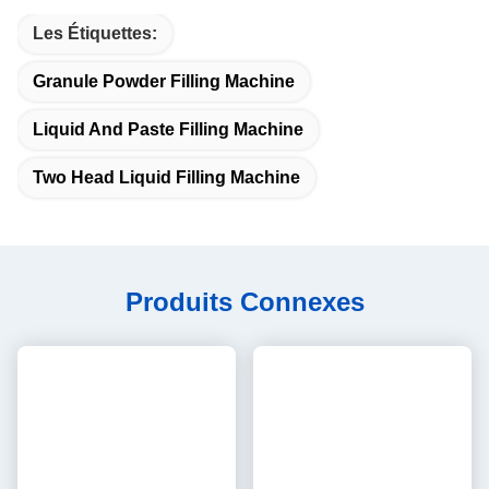
Le premier trimestre
Vous acceptez les petites commandes?
A1
: Ne vous inquiétez pas. N'hésitez pas à nous contacter.pour
obtenir plus de commandes et donner à nos clients plus de
convener, nous acceptons petite commande.
Q2
: Pouvez-vous envoyer des produits dans mon pays?
A2
Si vous n'avez pas votre propre expéditeur, nous pouvons
vous aider.
Le troisième trimestre
Vous pouvez faire OEM pour moi?
A3
: Nous acceptons toutes les commandes OEM, il suffit de nous
contacter et de me donner votre design.We vous offrira un prix
raisonnable et faire des échantillons pour vous dès que possible.
Quatrième trimestre
Quelles sont vos conditions de paiement?
A4
Je suis hors ligne.
L/C, T/T, Western Union
Q5
Comment puis-je passer la commande?
A5
D'abord, signez le PI, payez le dépôt, puis nous organiserons
la production.Après la fin de la production, vous devez payer le
solde.