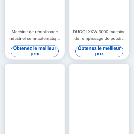
Q6
Quand puis-je avoir le devis?
A6
: Nous vous citons habituellement dans les 24 heures après
avoir reçu votre demande. Si vous êtes très urgent d'obtenir le
devis, veuillez nous appeler ou nous le dire dans votre courrier,
afin que nous puissions considérer votre demande comme
prioritaire.
Les Étiquettes:
Granule Powder Filling Machine
Liquid And Paste Filling Machine
Two Head Liquid Filling Machine