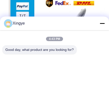
Xingye
4:43 PM
Good day, what product are you looking for?
Le premier trimestre
Vous acceptez les petites commandes?
A1
: Ne vous inquiétez pas. N'hésitez pas à nous contacter.pour
obtenir plus de commandes et donner à nos clients plus de
convener, nous acceptons petite commande.
Q2
: Pouvez-vous envoyer des produits dans mon pays?
A2
Si vous n'avez pas votre propre expéditeur, nous pouvons
vous aider.
Le troisième trimestre
Vous pouvez faire OEM pour moi?