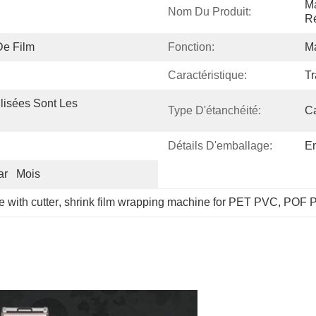
Ma
Nom Du Produit:
Ré
De Film
Fonction:
Ma
Caractéristique:
Tr
lisées Sont Les 
Type D'étanchéité:
Ca
Détails D'emballage:
Em
r   Mois
 with cutter
, 
shrink film wrapping machine for PET PVC
, 
POF P