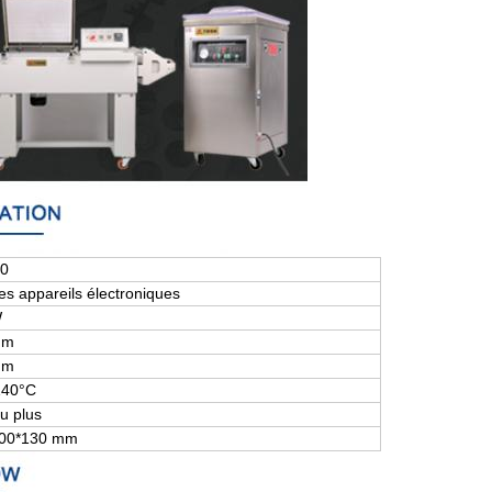
50
es appareils électroniques
W
mm
mm
140°C
u plus
600*130 mm