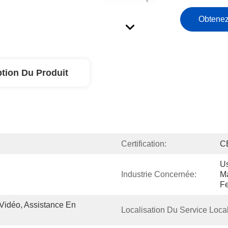
Obtenez
ption Du Produit
Certification:
C
Us
Industrie Concernée:
Ma
F
Vidéo, Assistance En 
Localisation Du Service Local