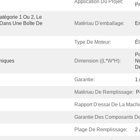
Application Du Projet:
Pr
tégorie 1 Ou 2, Le 
 Dans Une Boîte De 
Matériau D'emballage:
En
Type De Moteur:
Él
Po
oniques
Dimension ((L*W*H):
No
D
Garantie:
1
Matériau De Remplissage:
P
Rapport D'essai De La Machi
Garantie Des Composants De
Plage De Remplissage:
2 