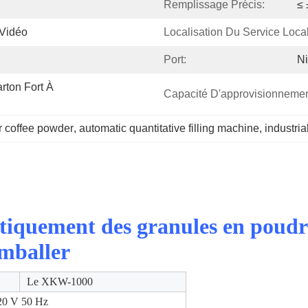
Remplissage Précis:
≤ 
 Vidéo
Localisation Du Service Local
Port:
N
ton Fort À 
Capacité D'approvisionnemen
r coffee powder
, 
automatic quantitative filling machine
, 
industria
tiquement des granules en poudre
emballer
Le XKW-1000
20 V 50 Hz