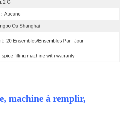
± 2 G
:
Aucune
ingbo Ou Shanghai
t:
20 Ensembles/ensembles Par   Jour
l spice filling machine with warranty
, machine à remplir,