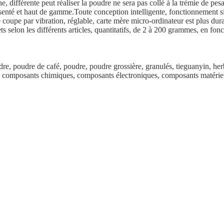
e, différente peut réaliser la poudre ne sera pas collé à la trémie de pe
ésenté et haut de gamme.Toute conception intelligente, fonctionnement 
 coupe par vibration, réglable, carte mère micro-ordinateur est plus dura
elon les différents articles, quantitatifs, de 2 à 200 grammes, en foncti
dre, poudre de café, poudre, poudre grossière, granulés, tieguanyin, her
ts, composants chimiques, composants électroniques, composants matérie