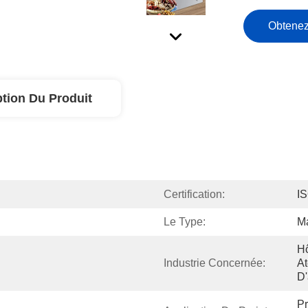
Obtenez
ption Du Produit
Certification:
I
Le Type:
M
Hô
Industrie Concernée:
At
D'
Pr