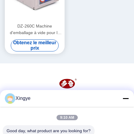
DZ-260C Machine
d'emballage à vide pour la
maison pour les aliments et
Obtenez le meilleur
les légumes 260 mm Taille
prix
de la chambre
Xingye
Les réseaux sociaux
9:10 AM
Contactez rapidement
Good day, what product are you looking for?