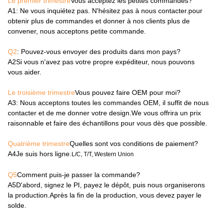
Le premier trimestre
Vous acceptez les petites commandes?
A1
: Ne vous inquiétez pas. N'hésitez pas à nous contacter.pour
obtenir plus de commandes et donner à nos clients plus de
convener, nous acceptons petite commande.
Q2
: Pouvez-vous envoyer des produits dans mon pays?
A2
Si vous n'avez pas votre propre expéditeur, nous pouvons
vous aider.
Le troisième trimestre
Vous pouvez faire OEM pour moi?
A3
: Nous acceptons toutes les commandes OEM, il suffit de nous
contacter et de me donner votre design.We vous offrira un prix
raisonnable et faire des échantillons pour vous dès que possible.
Quatrième trimestre
Quelles sont vos conditions de paiement?
A4
Je suis hors ligne.
L/C, T/T, Western Union
Q5
Comment puis-je passer la commande?
A5
D'abord, signez le PI, payez le dépôt, puis nous organiserons
la production.Après la fin de la production, vous devez payer le
solde.