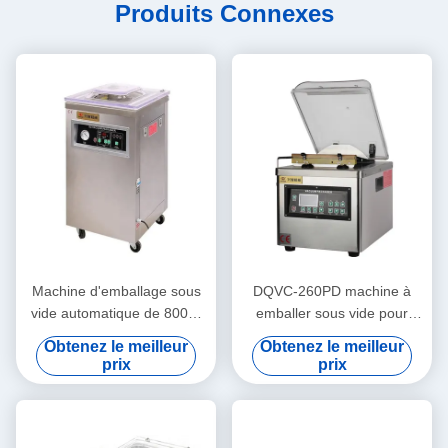
Produits Connexes
Machine d'emballage sous
DQVC-260PD machine à
vide automatique de 800W
emballer sous vide pour
pour le pain et la viande
boissons commerciales
Obtenez le meilleur
Obtenez le meilleur
DUOQI
machine à sceller sous vide
prix
prix
à haut rendement