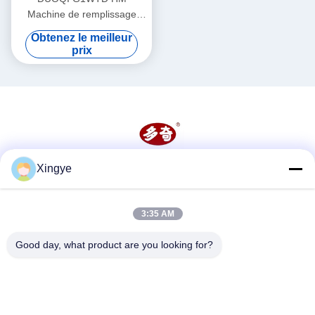
Machine de remplissage
industriel pour pâte épaisse
Obtenez le meilleur
avec trémie de chauffage
prix
Xingye
Les réseaux sociaux
3:35 AM
Contactez rapidement
Good day, what product are you looking for?
Télégramme
86--15157728448
E-mail