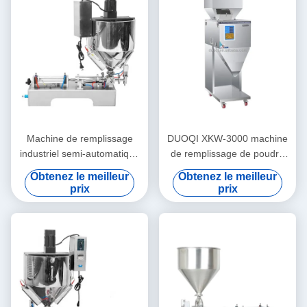
Machine de remplissage
DUOQI XKW-3000 machine
industriel semi-automatique
de remplissage de poudre
de 0,4 Mpa à rouge à lèvres
de granules automatique
Obtenez le meilleur
Obtenez le meilleur
à chauffage à remuer
pour les grains de café
prix
prix