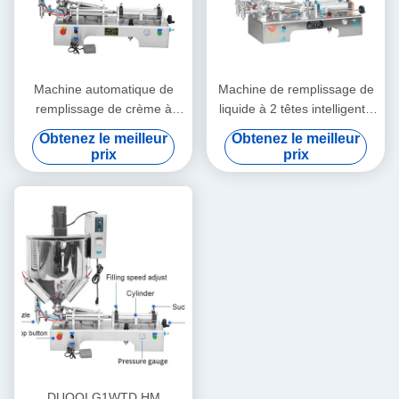
Machine automatique de
Machine de remplissage de
remplissage de crème à
liquide à 2 têtes intelligente
haut rendement
haute précision pour le miel
Obtenez le meilleur
Obtenez le meilleur
fonctionnement stable
et le jus
prix
prix
résistant à la rouille
DUOQI G1WTD HM