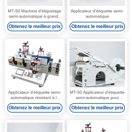
MT-50 Machine d'étiquetage
Applicateur d'étiquette semi-
semi-automatique à grande
automatique
vitesse pour les bouteilles et
Obtenez le meilleur prix
Obtenez le meilleur prix
les canettes en PET
Applicateur d'étiquette semi-
MT-50 Applicateur d'étiquette
automatique résistant à la
semi-automatique pour
rouille
bouteille de vin ronde Facile
Obtenez le meilleur prix
Obtenez le meilleur prix
à utiliser Haute productivité