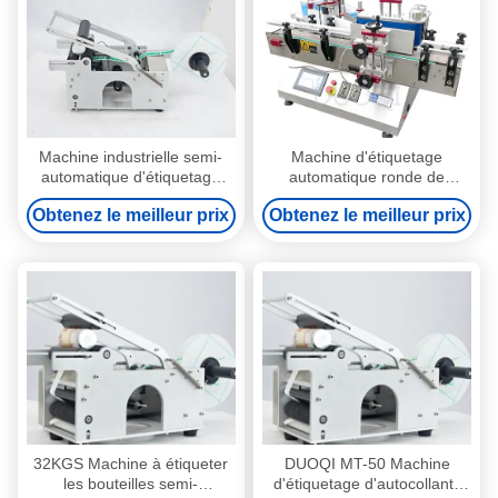
Machine industrielle semi-
Machine d'étiquetage
automatique d'étiquetage
automatique ronde de
des bouteilles pour les
bouteille polyvalente pour
Obtenez le meilleur prix
Obtenez le meilleur prix
bocaux ronds et les canettes
l'industrie chimique
32KGS Machine à étiqueter
DUOQI MT-50 Machine
les bouteilles semi-
d'étiquetage d'autocollants